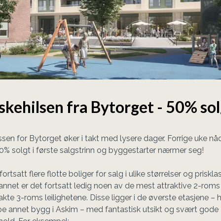
skehilsen fra Bytorget - 50% sol
ssen for Bytorget øker i takt med lysere dager. Forrige uke nåd
0% solgt i første salgstrinn og byggestarter nærmer seg! 
fortsatt flere flotte boliger for salg i ulike størrelser og prisklasse
annet er det fortsatt ledig noen av de mest attraktive 2-roms
te 3-roms leilighetene. Disse ligger i de øverste etasjene – h
e annet bygg i Askim – med fantastisk utsikt og svært gode 