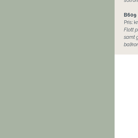
solfor
B609 |
Flott 
samt g
balkon