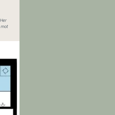
Her 
 mot 