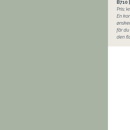
B
En kom
ønsker
får du
den fl