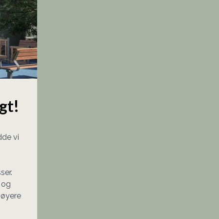
gt!
de vi 
r.  
 og 
øyere 