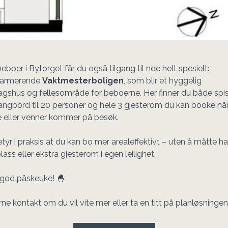
boer i Bytorget får du også tilgang til noe helt spesielt:

jarmerende 
Vaktmesterboligen
, som blir et hyggelig 
gshus og fellesområde for beboerne. Her finner du både spis
ngbord til 20 personer og hele 3 gjesterom du kan booke når
e eller venner kommer på besøk.

tyr i praksis at du kan bo mer arealeffektivt – uten å måtte ha 
lass eller ekstra gjesterom i egen leilighet.
 god påskeuke! 🐣
rne kontakt om du vil vite mer eller ta en titt på planløsningen