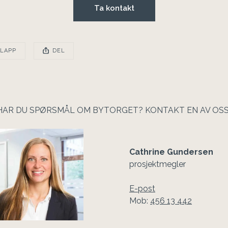
Ta kontakt
EN POSTEN HAR
KLAPP
DEL
osten ble publisert for
HAR DU SPØRSMÅL OM BYTORGET? KONTAKT EN AV OSS.
Cathrine Gundersen
prosjektmegler
E-post
Mob: 
456 13 442