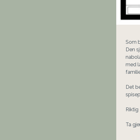
Som be
Den s
nabola
med la
famili
Det be
spisep
Riktig
Ta gje