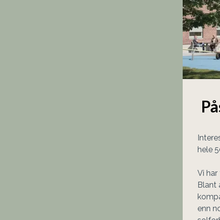
På
Intere
hele 5
Vi har 
Blant 
kompak
enn no