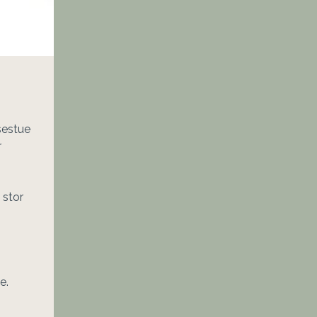
estue 
 
stor 
e.