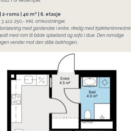
hold. For eksempel:
 2-roms | 40 m² | 6. etasje 
planløsning med garderobe i entre, rikelig med kjøkkeninnredning
odt med rom til både spisebord og sofa i stue. Den romslige 
gen vender mot den stille bakhagen.